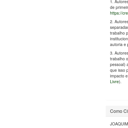
1. Autore
de primei
https://c
2. Autore
separadam
trabalho p
instituci
autoria e 
3. Autore
trabalho o
pessoal) 
que isso 
impacto e
Livre
).
Como Ci
JOAQUIM,