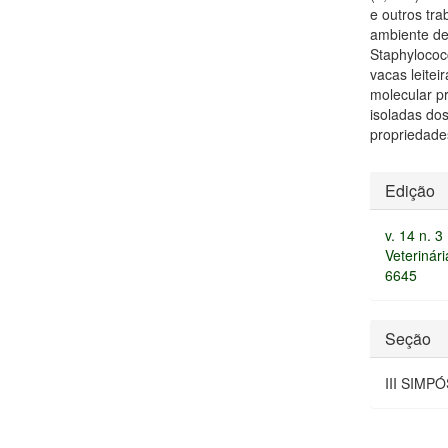
e outros tr
ambiente de
Staphylococ
vacas leite
molecular p
isoladas do
propriedade
Detal
Edição
do
v. 14 n. 
artigo
Veterinár
6645
Seção
III SIMP