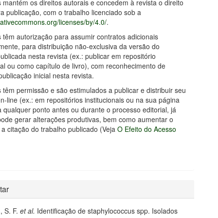
s mantém os direitos autorais e concedem à revista o direito
ra publicação, com o trabalho licenciado sob a
reativecommons.org/licenses/by/4.0/
.
s têm autorização para assumir contratos adicionais
ente, para distribuição não-exclusiva da versão do
ublicada nesta revista (ex.: publicar em repositório
onal ou como capítulo de livro), com reconhecimento de
publicação inicial nesta revista.
s têm permissão e são estimulados a publicar e distribuir seu
n-line (ex.: em repositórios institucionais ou na sua página
a qualquer ponto antes ou durante o processo editorial, já
pode gerar alterações produtivas, bem como aumentar o
 a citação do trabalho publicado (Veja
O Efeito do Acesso
tar
 S. F.
et al.
Identificação de staphylococcus spp. Isolados