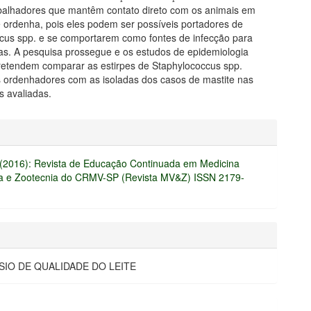
abalhadores que mantêm contato direto com os animais em
 ordenha, pois eles podem ser possíveis portadores de
cus spp. e se comportarem como fontes de infecção para
iras. A pesquisa prossegue e os estudos de epidemiologia
retendem comparar as estirpes de Staphylococcus spp.
s ordenhadores com as isoladas dos casos de mastite nas
s avaliadas.
hes
3 (2016): Revista de Educação Continuada em Medicina
ia e Zootecnia do CRMV-SP (Revista MV&Z) ISSN 2179-
ÓSIO DE QUALIDADE DO LEITE