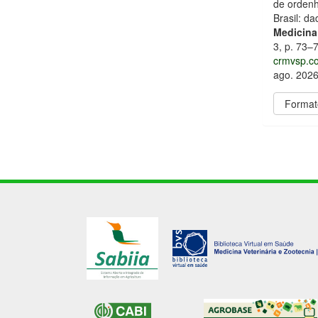
de ordenh
Brasil: d
Medicina
3, p. 73–
crmvsp.co
ago. 2026
Format