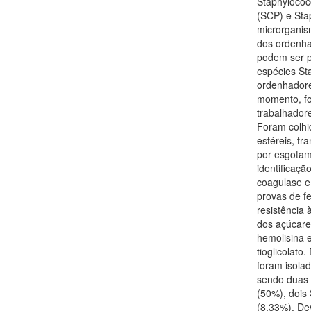
Staphylococ
(SCP) e Sta
microrganis
dos ordenha
podem ser p
espécies St
ordenhadore
momento, fo
trabalhador
Foram colhi
estéreis, t
por esgotam
identificaçã
coagulase e
provas de f
resistência 
dos açúcares
hemolisina 
tioglicolato
foram isola
sendo duas 
(50%), dois 
(8,33%). De