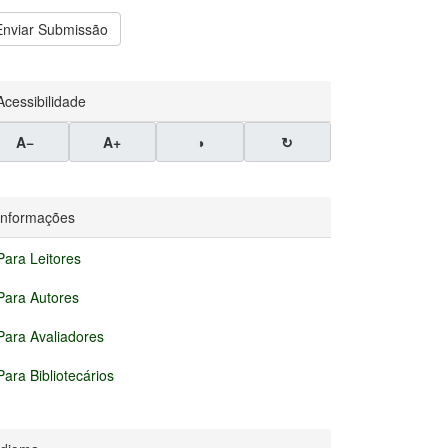
nviar
Enviar Submissão
ubmissão
Acessibilidade
A−
A+
◑
↻
Informações
Para Leitores
Para Autores
Para Avaliadores
Para Bibliotecários