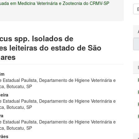
inuada em Medicina Veterinária e Zootecnia do CRMV-SP
E
S
cus spp. Isolados de
s leiteiras do estado de São
nares
eúdo
uim
e Estadual Paulista, Departamento de Higiene Veterinária e
ca, Botucatu, SP
eira
e Estadual Paulista, Departamento de Higiene Veterinária e
pal
ca, Botucatu, SP
ra
e Estadual Paulista, Departamento de Higiene Veterinária e
ca, Botucatu, SP
rães