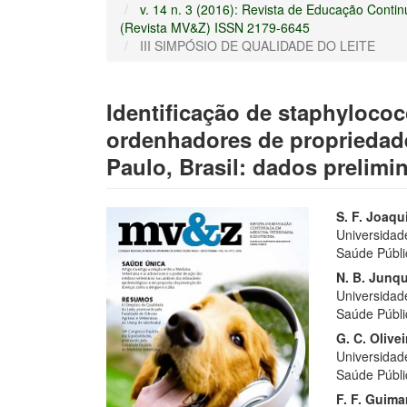
v. 14 n. 3 (2016): Revista de Educação Cont
(Revista MV&Z) ISSN 2179-6645
III SIMPÓSIO DE QUALIDADE DO LEITE
Identificação de staphylococ
ordenhadores de propriedade
Paulo, Brasil: dados prelimi
Barra
Cont
S. F. Joaq
Universidad
lateral
do
Saúde Públi
de
artigo
N. B. Junqu
Universidad
artigos
princi
Saúde Públi
G. C. Olivei
Universidad
Saúde Públi
F. F. Guima