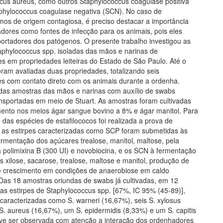
cus aureus, como outros Staphylococcus coagulase positiva
phylococcus coagulase negativa (SCN). No caso de
mos de origem contagiosa, é preciso destacar a importância
dores como fontes de infecção para os animais, pois eles
ortadores dos patógenos. O presente trabalho investigou as
aphylococcus spp. isoladas das mãos e narinas de
s em propriedades leiteiras do Estado de São Paulo. Até o
ram avaliadas duas propriedades, totalizando seis
es com contato direto com os animais durante a ordenha.
das amostras das mãos e narinas com auxílio de swabs
ransportadas em meio de Stuart. As amostras foram cultivadas
ento nos meios ágar sangue bovino a 8% e ágar manitol. Para
o das espécies de estafilococos foi realizada a prova de
 as estirpes caracterizadas como SCP foram submetidas às
ermentação dos açúcares trealose, manitol, maltose, pela
à polimixina B (300 UI) e novobiocina, e os SCN à fermentação
 xilose, sacarose, trealose, maltose e manitol, produção de
e crescimento em condições de anaerobiose em caldo
. Das 18 amostras oriundas de swabs já cultivadas, em 12
das estirpes de Staphylococcus spp. [67%, IC 95% (45-89)],
caracterizadas como S. warneri (16,67%), seis S. xylosus
S. aureus (16,67%), um S. epidermidis (8,33%) e um S. capitis
ve ser observada com atenção a interação dos ordenhadores