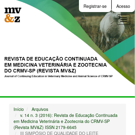
Navegação
Registrar-se
Acesso
Principal
Conteúdo
Toggl
principal
naviga
Barra
Lateral
Início
Arquivos
v. 14 n. 3 (2016): Revista de Educação Continuada
em Medicina Veterinária e Zootecnia do CRMV-SP
(Revista MV&Z) ISSN 2179-6645
III SIMPÓSIO DE QUALIDADE DO LEITE