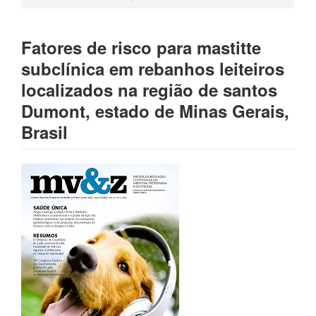
Fatores de risco para mastitte
subclínica em rebanhos leiteiros
localizados na região de santos
Dumont, estado de Minas Gerais,
Brasil
Barra
lateral
de
artigos