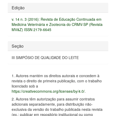
Detalhes
Edição
do
v. 14 n. 3 (2016): Revista de Educação Continuada em
artigo
Medicina Veterinária e Zootecnia do CRMV-SP (Revista
MV&Z) ISSN 2179-6645
Seção
III SIMPÓSIO DE QUALIDADE DO LEITE
1. Autores mantém os direitos autorais e concedem à
revista o direito de primeira publicação, com o trabalho
licenciado sob a
https://creativecommons.org/licenses/by/4.0/
.
2. Autores têm autorização para assumir contratos
adicionais separadamente, para distribuição não-
exclusiva da versão do trabalho publicada nesta revista
(ex.: publicar em repositório institucional ou como