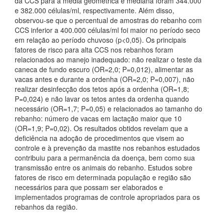
da CCS para a média geométrica e mediana foram 344.000
e 382.000 células/ml, respectivamente. Além disso,
observou-se que o percentual de amostras do rebanho com
CCS inferior a 400.000 células/ml foi maior no período seco
em relação ao período chuvoso (p<0,05). Os principais
fatores de risco para alta CCS nos rebanhos foram
relacionados ao manejo inadequado: não realizar o teste da
caneca de fundo escuro (OR=2,0; P=0,012), alimentar as
vacas antes e durante a ordenha (OR=2,0; P=0,007), não
realizar desinfecção dos tetos após a ordenha (OR=1,8;
P=0,024) e não lavar os tetos antes da ordenha quando
necessário (OR=1,7; P=0,05) e relacionados ao tamanho do
rebanho: número de vacas em lactação maior que 10
(OR=1,9; P=0,02). Os resultados obtidos revelam que a
deficiência na adoção de procedimentos que visem ao
controle e à prevenção da mastite nos rebanhos estudados
contribuiu para a permanência da doença, bem como sua
transmissão entre os animais do rebanho. Estudos sobre
fatores de risco em determinada população e região são
necessários para que possam ser elaborados e
implementados programas de controle apropriados para os
rebanhos da região.