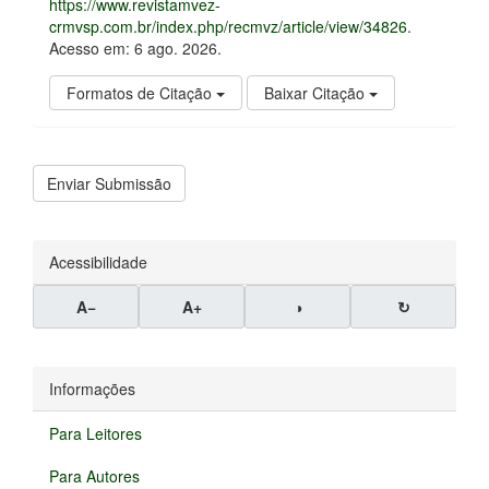
https://www.revistamvez-
crmvsp.com.br/index.php/recmvz/article/view/34826
.
Acesso em: 6 ago. 2026.
Formatos de Citação
Baixar Citação
Enviar
Enviar Submissão
Submissão
Acessibilidade
A−
A+
◑
↻
Informações
Para Leitores
Para Autores