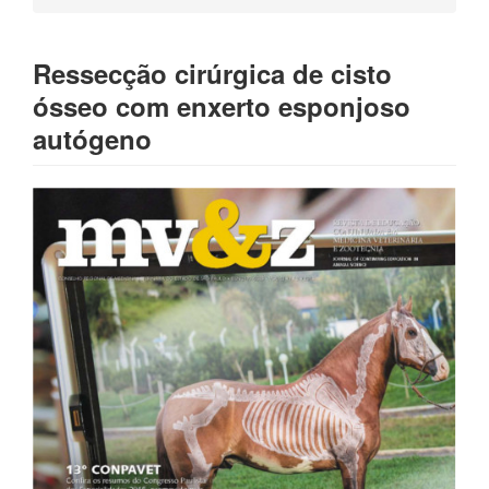
Ressecção cirúrgica de cisto
ósseo com enxerto esponjoso
autógeno
Barra
lateral
de
artigos