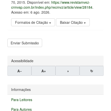
70, 2015. Disponível em:
https://www.revistamvez-
crmvsp.com.br/index.php/recmvz/article/view/28184
.
Acesso em: 6 ago. 2026.
Formatos de Citação
Baixar Citação
Enviar
Enviar Submissão
Submissão
Acessibilidade
A−
A+
◑
↻
Informações
Para Leitores
Para Autores