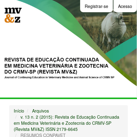
Navegação
Registrar-se
Acesso
Principal
Conteúdo
Toggl
principal
naviga
Barra
Lateral
Início
Arquivos
v. 13 n. 2 (2015): Revista de Educação Continuada
em Medicina Veterinária e Zootecnia do CRMV-SP
(Revista MV&Z) ISSN 2179-6645
RESUMOS CONPAVET