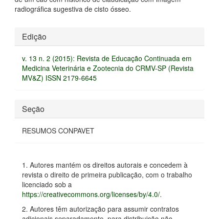
radiográfica sugestiva de cisto ósseo.
Detalhes
Edição
do
v. 13 n. 2 (2015): Revista de Educação Continuada em
artigo
Medicina Veterinária e Zootecnia do CRMV-SP (Revista
MV&Z) ISSN 2179-6645
Seção
RESUMOS CONPAVET
1. Autores mantém os direitos autorais e concedem à
revista o direito de primeira publicação, com o trabalho
licenciado sob a
https://creativecommons.org/licenses/by/4.0/
.
2. Autores têm autorização para assumir contratos
adicionais separadamente, para distribuição não-