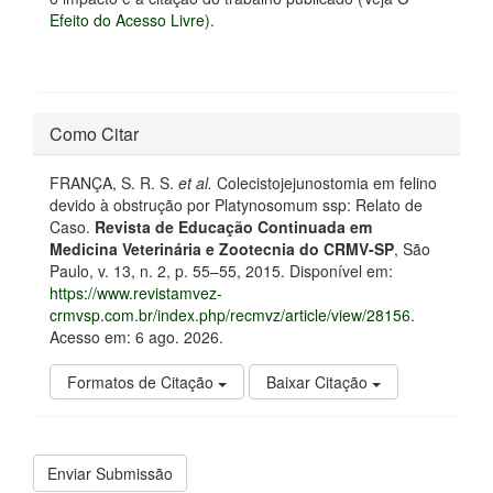
Efeito do Acesso Livre
).
Como Citar
FRANÇA, S. R. S.
et al.
Colecistojejunostomia em felino
devido à obstrução por Platynosomum ssp: Relato de
Caso.
Revista de Educação Continuada em
Medicina Veterinária e Zootecnia do CRMV-SP
, São
Paulo, v. 13, n. 2, p. 55–55, 2015. Disponível em:
https://www.revistamvez-
crmvsp.com.br/index.php/recmvz/article/view/28156
.
Acesso em: 6 ago. 2026.
Formatos de Citação
Baixar Citação
Enviar
Enviar Submissão