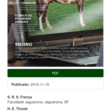
PDF
Publicado:
2015-11-10
Conteúdo
S. R. S. França
Faculdade Jaguariúna, Jaguariúna, SP
do
H. E. Thomé