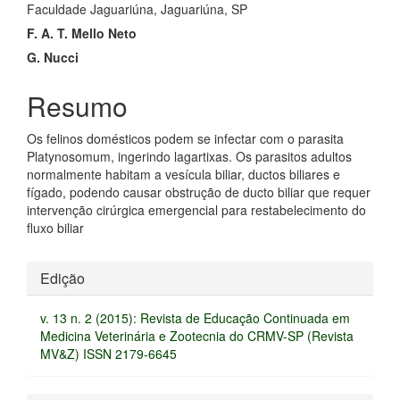
artigo
Faculdade Jaguariúna, Jaguariúna, SP
principal
F. A. T. Mello Neto
G. Nucci
Resumo
Os felinos domésticos podem se infectar com o parasita
Platynosomum, ingerindo lagartixas. Os parasitos adultos
normalmente habitam a vesícula biliar, ductos biliares e
fígado, podendo causar obstrução de ducto biliar que requer
intervenção cirúrgica emergencial para restabelecimento do
fluxo biliar
Detalhes
Edição
do
v. 13 n. 2 (2015): Revista de Educação Continuada em
artigo
Medicina Veterinária e Zootecnia do CRMV-SP (Revista
MV&Z) ISSN 2179-6645