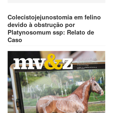
Colecistojejunostomia em felino
devido à obstrução por
Platynosomum ssp: Relato de
Caso
Barra
lateral
de
artigos