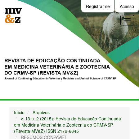
Navegação
Registrar-se
Acesso
Principal
Conteúdo
Toggl
principal
naviga
Barra
Lateral
Início
Arquivos
v. 13 n. 2 (2015): Revista de Educação Continuada
em Medicina Veterinária e Zootecnia do CRMV-SP
(Revista MV&Z) ISSN 2179-6645
RESUMOS CONPAVET