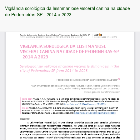
Voltar
Vigilância sorológica da leishmaniose visceral canina na cidade
aos
de Pederneiras-SP - 2014 a 2023
Detalhes
do
Artigo
Ba
Ba
P